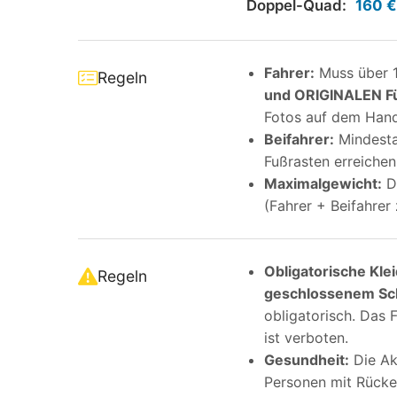
Doppel-Quad:
160 
Fahrer:
Muss über 1
Regeln
und ORIGINALEN Fü
Fotos auf dem Handy
Beifahrer:
Mindesta
Fußrasten erreiche
Maximalgewicht:
D
(Fahrer + Beifahre
Obligatorische Kle
Regeln
geschlossenem S
obligatorisch. Das 
ist verboten.
Gesundheit:
Die Akt
Personen mit Rücke