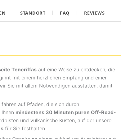
EN
STANDORT
FAQ
REVIEWS
eite Teneriffas
auf eine Weise zu entdecken, die
eginnt mit einem herzlichen Empfang und einer
wir Sie mit allem Notwendigen ausstatten, damit
 fahren auf Pfaden, die sich durch
n Ihnen
mindestens 30 Minuten puren
Off-Road
-
rdpisten und vulkanische Küsten, auf der unsere
os
für Sie festhalten.
lber Strecke an einem exklusiven Aussichtspunkt